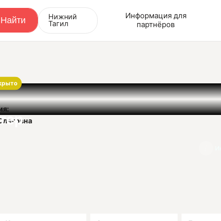
Информация для
Нижний
Тагил
партнёров
крыто
ия:
тер
Олеговна
9
И