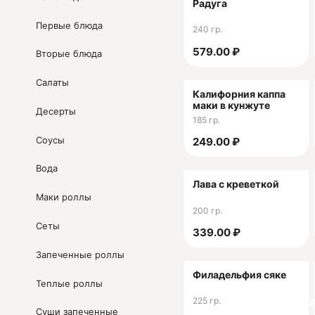
Радуга
Первые блюда
240 гр.
579.00 ₽
Вторые блюда
Салаты
Калифорния каппа
маки в кунжуте
Десерты
185 гр.
Соусы
249.00 ₽
Вода
Лава с креветкой
Маки роллы
200 гр.
Сеты
339.00 ₽
Запеченные роллы
Филадельфия сяке
Теплые роллы
225 гр.
Ск
Суши запеченные