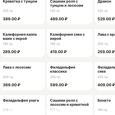
Креветка с тунцом
Сашими ролл с
Дракон
тунцом и лососем
220 гр.
125 гр.
220 гр.
389.00 ₽
489.00 ₽
529.00 ₽
Калифорния каппа
Калифорния сяке с
Лава с к
маки с икрой
икрой
190 гр.
190 гр.
200 гр.
289.00 ₽
419.00 ₽
259.00 ₽
Лава с лососем
Филадельфия
Филадель
классика
сяке
200 гр.
235 гр.
200 гр.
369.00 ₽
589.00 ₽
409.00 ₽
Филадельфия унаги
Сашими ролл с
Бонито
лососем и креветкой
225 гр.
125 гр.
190 гр.
ачай мобильное приложение!