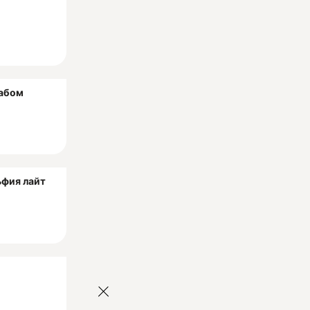
рабом
фия лайт