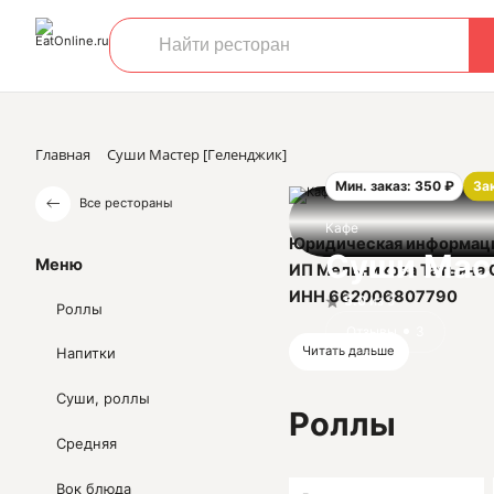
Главная
Суши Мастер [Геленджик]
Мин. заказ: 350 ₽
За
Все рестораны
Кафе
Юридическая информац
Суши Мас
Меню
ИП Мельникова Татьяна 
ИНН 662006807790
5.0
из 5
Роллы
ОГРН 32366580002337
Отзывы
3
Читать дальше
Напитки
Суши, роллы
Роллы
Средняя
Вок блюда